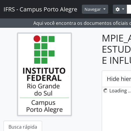
Skip to main content
Busc
IFRS - Campus Porto Alegre
Opçõ
Navegar
Aqui você encontra os documentos oficiais
MPIE_
ESTUD
E INF
Hide hie
Loading ..
Busca rápida