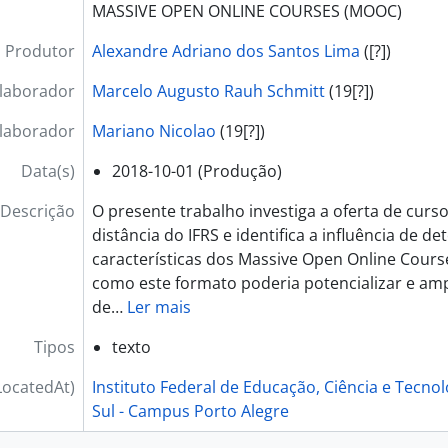
MASSIVE OPEN ONLINE COURSES (MOOC)
Produtor
Alexandre Adriano dos Santos Lima
([?])
laborador
Marcelo Augusto Rauh Schmitt
(19[?])
laborador
Mariano Nicolao
(19[?])
Data(s)
2018-10-01
(Produção)
Descrição
O presente trabalho investiga a oferta de curs
distância do IFRS e identifica a influência de d
características dos Massive Open Online Cours
como este formato poderia potencializar e amp
de
…
Ler mais
Tipos
texto
LocatedAt)
Instituto Federal de Educação, Ciência e Tecno
Sul - Campus Porto Alegre