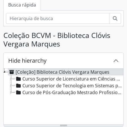
Busca rápida
Busc
Coleção BCVM - Biblioteca Clóvis
Vergara Marques
Hide hierarchy
[Coleção] Biblioteca Clóvis Vergara Marques
Curso Superior de Licenciatura em Ciências da Natureza: Habilitação em Biologia e Química
Curso Superior de Tecnologia em Sistemas para Internet
Curso de Pós-Graduação Mestrado Profissional em Informática na Educação