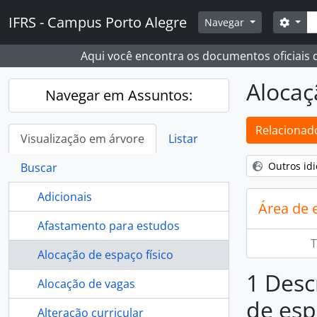
Skip to main content
Busc
IFRS - Campus Porto Alegre
Opçõ
Navegar
Aqui você encontra os documentos oficiais
Alocaç
Navegar em Assuntos:
Relacionado
Visualização em árvore
Listar
Outros id
Buscar
Adicionais
Área de 
Afastamento para estudos
T
Alocação de espaço físico
1 Desc
Alocação de vagas
de esp
Alteração curricular