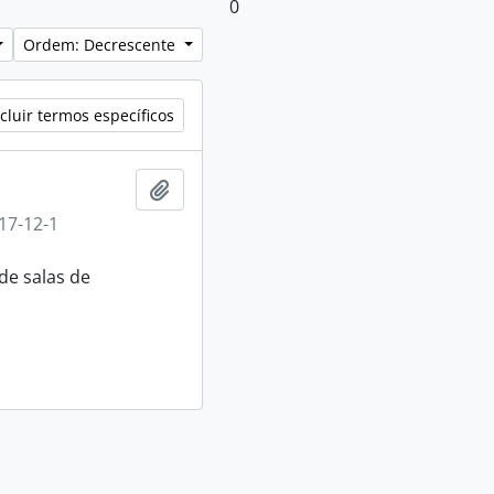
0
Ordem: Decrescente
cluir termos específicos
Adicionar a área de transferência
17-12-1
de salas de