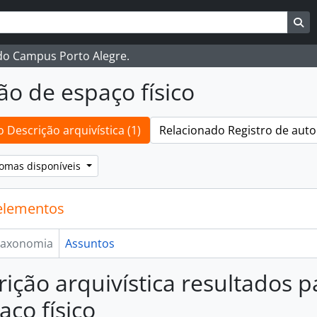
ar
es de busca
Bu
 do Campus Porto Alegre.
ão de espaço físico
 Descrição arquivística (1)
Relacionado Registro de auto
iomas disponíveis
elementos
axonomia
Assuntos
rição arquivística resultados 
aço físico