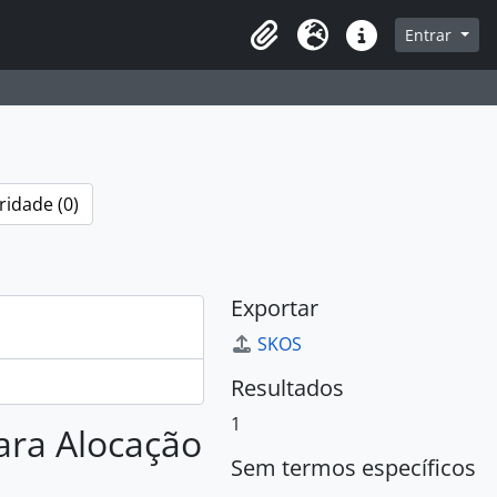
sque na página de navegação
Entrar
Idioma
Atalhos
ridade (0)
Exportar
SKOS
Resultados
1
para Alocação
Sem termos específicos