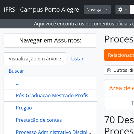
Skip to main content
Busc
IFRS - Campus Porto Alegre
Opçõ
Navegar
Aqui você encontra os documentos oficiais
Proces
Navegar em Assuntos:
Relacionado
Visualização em árvore
Listar
Outros id
Buscar
...
Área de 
Pós-Graduação Mestrado Profissional em Educação Profissional e Tecnológica (ProfEPT)
T
Pregão
70 Des
Prestação de contas
Proces
Processo Administrativo Disciplinar