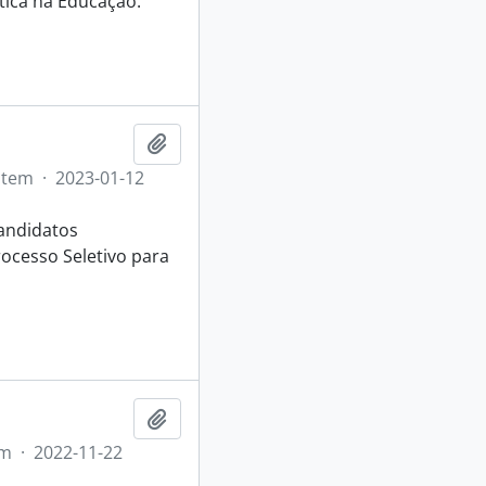
tica na Educação.
Adicionar a área de transferência
Item
·
2023-01-12
andidatos
ocesso Seletivo para
Adicionar a área de transferência
em
·
2022-11-22