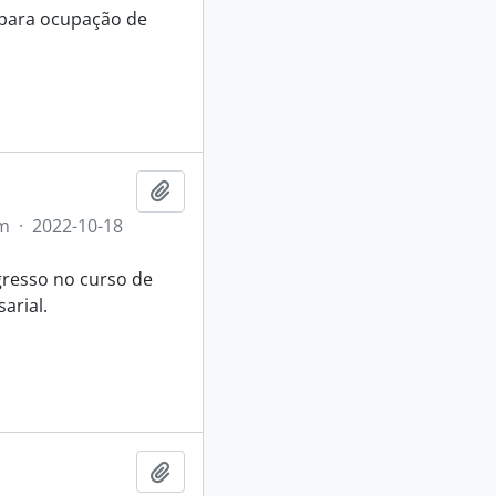
o para ocupação de
Adicionar a área de transferência
m
·
2022-10-18
gresso no curso de
arial.
Adicionar a área de transferência