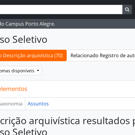
ar
es de busca
Bu
 do Campus Porto Alegre.
so Seletivo
 Descrição arquivística (70)
Relacionado Registro de aut
iomas disponíveis
elementos
axonomia
Assuntos
crição arquivística resultados
so Seletivo