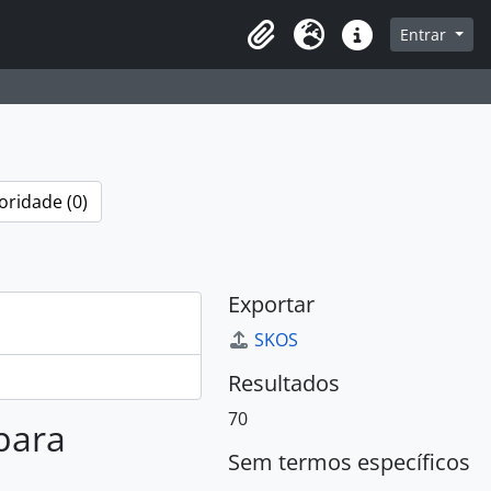
sque na página de navegação
Entrar
Idioma
Atalhos
oridade (0)
Exportar
SKOS
Resultados
70
 para
Sem termos específicos