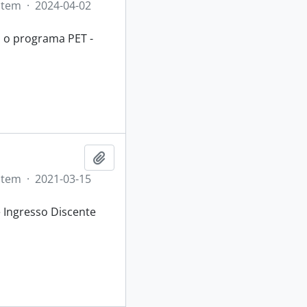
Item
·
2024-04-02
a o programa PET -
Adicionar a área de transferência
Item
·
2021-03-15
Ingresso Discente