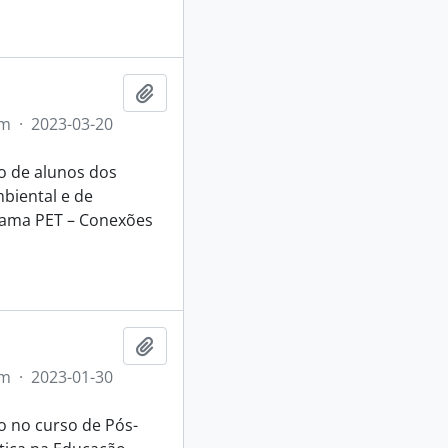
Adicionar a área de transferência
em
·
2023-03-20
so de alunos dos
biental e de
rama PET – Conexões
Adicionar a área de transferência
em
·
2023-01-30
o no curso de Pós-