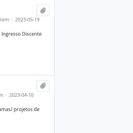
Adicionar a área de transferência
Item
·
2023-05-19
Ingresso Discente
Adicionar a área de transferência
em
·
2023-04-10
ramas/ projetos de