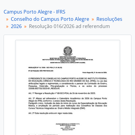
[Item] Resolução 018/2026 ad referendum
[Item] Resolução 019/2026 ad referendum
Campus Porto Alegre - IFRS
[Item] Resolução 020/2026 ad referendum
Conselho do Campus Porto Alegre
Resoluções
[Subfundos] Direção Geral
2026
Resolução 016/2026 ad referendum
[Subfundos] Diretoria de Extensão
[Subfundos] Diretoria de Gestão de Pessoas
[Subfundos] Diretoria de Pesquisa, Pós-Graduação e Inovação
[Subfundos] Núcleo de Memória