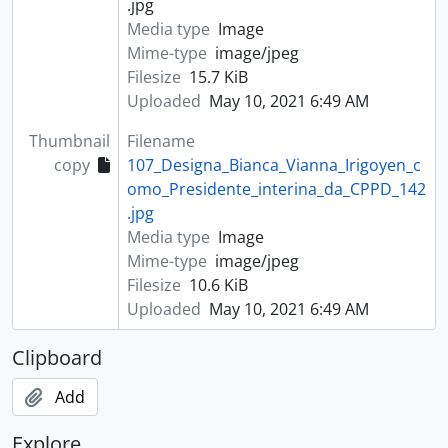
.jpg
Media type
Image
Mime-type
image/jpeg
Filesize
15.7 KiB
Uploaded
May 10, 2021 6:49 AM
Thumbnail
Filename
copy
107_Designa_Bianca_Vianna_Irigoyen_c
omo_Presidente_interina_da_CPPD_142
.jpg
Media type
Image
Mime-type
image/jpeg
Filesize
10.6 KiB
Uploaded
May 10, 2021 6:49 AM
Clipboard
Add
Explore