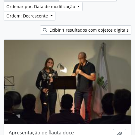
Ordenar por: Data de modificação
Ordem: Decrescente
Exibir 1 resultados com objetos digitais
Apresentação de flauta doce
Adici