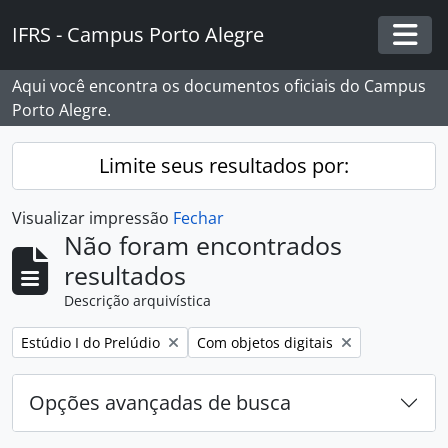
Skip to main content
IFRS - Campus Porto Alegre
Togg
Aqui você encontra os documentos oficiais do Campus
Porto Alegre.
Limite seus resultados por:
Visualizar impressão
Fechar
Não foram encontrados
resultados
Descrição arquivística
Remover filtro:
Remover filtro:
Estúdio I do Prelúdio
Com objetos digitais
Opções avançadas de busca