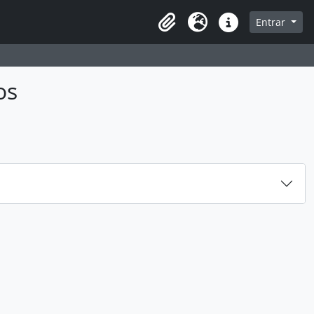
sque na página de navegação
Entrar
Idioma
Ligações rápidas
os