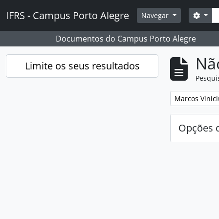
Skip to main content
Pesq
IFRS - Campus Porto Alegre
Opçõ
Navegar
Documentos do Campus Porto Alegre
Nã
Limite os seus resultados
Pesqui
Remover filtro
Marcos Viníci
Opções d