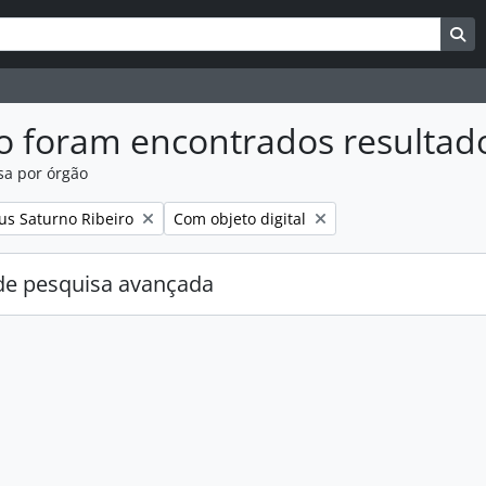
uisar
es de busca
Bu
o foram encontrados resultad
sa por órgão
:
Remover filtro:
us Saturno Ribeiro
Com objeto digital
e pesquisa avançada