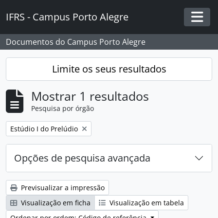
Skip to main content
IFRS - Campus Porto Alegre
Togg
Documentos do Campus Porto Alegre
Limite os seus resultados
Mostrar 1 resultados
Pesquisa por órgão
Remover filtro:
Estúdio I do Prelúdio
Opções de pesquisa avançada
Previsualizar a impressão
Visualização em ficha
Visualização em tabela
Ordenar por ordem: Código de referência