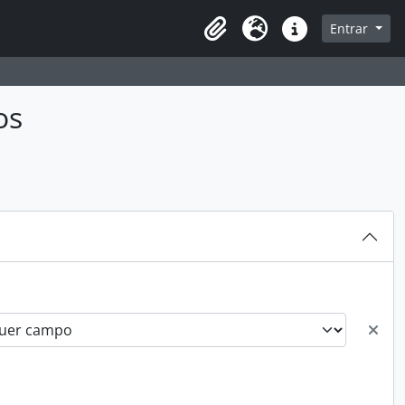
sque na página de navegação
Entrar
Idioma
Ligações rápidas
os