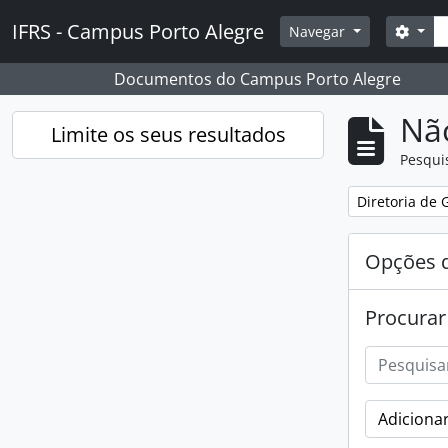
Skip to main content
Pesq
IFRS - Campus Porto Alegre
Opçõ
Navegar
Documentos do Campus Porto Alegre
Nã
Limite os seus resultados
Pesqui
Remover filtro
Diretoria de 
Opções d
Procurar
Adicionar