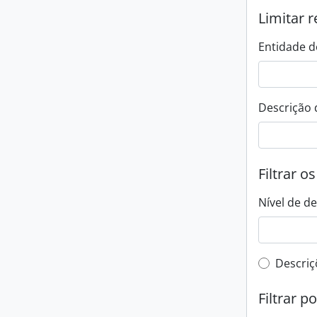
Limitar r
Entidade d
Descrição 
Filtrar o
Nível de d
Filtro 
Descriç
Filtrar p