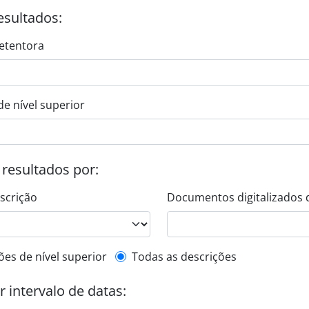
esultados:
etentora
de nível superior
s resultados por:
escrição
Documentos digitalizados 
de descrição de nível superior
ões de nível superior
Todas as descrições
or intervalo de datas: