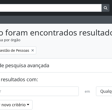
uisar
es de busca
Bu
o foram encontrados resultad
sa por órgão
:
Gestão de Pessoas
e pesquisa avançada
 resultados com:
em
 novo critério