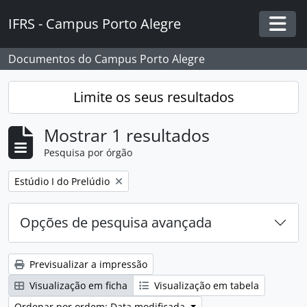
Skip to main content
IFRS - Campus Porto Alegre
Togg
Documentos do Campus Porto Alegre
Limite os seus resultados
Mostrar 1 resultados
Pesquisa por órgão
Remover filtro:
Estúdio I do Prelúdio
Opções de pesquisa avançada
Previsualizar a impressão
Visualização em ficha
Visualização em tabela
Ordenar por ordem: Data modificada