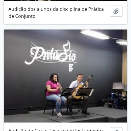
Audição dos alunos da disciplina de Prática
Adici
de Conjunto
Audição do Curso Técnico em Instrumento