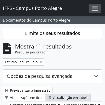
Skip to main content
IFRS - Campus Porto Alegre
Togg
Documentos do Campus Porto Alegre
Limite os seus resultados
Mostrar 1 resultados
Pesquisa por órgão
Remover filtro:
Estúdio I do Prelúdio
Opções de pesquisa avançada
Previsualizar a impressão
Visualização em ficha
Visualização em tabela
Ordenar por ordem: Data fim
Direção: Ascendente