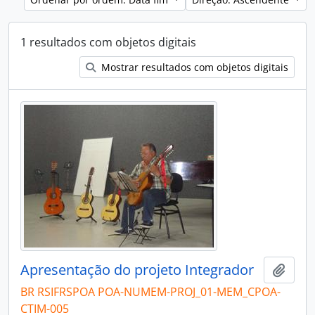
1 resultados com objetos digitais
Mostrar resultados com objetos digitais
Apresentação do projeto Integrador
Adici
BR RSIFRSPOA POA-NUMEM-PROJ_01-MEM_CPOA-
CTIM-005