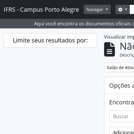
Skip to main content
Busc
IFRS - Campus Porto Alegre
Opçõ
Navegar
Aqui você encontra os documentos oficiais
Visualizar i
Limite seus resultados por:
Nã
Descriç
Remover filtro
Salão de Atos
Opções 
Encontra
Adicionar