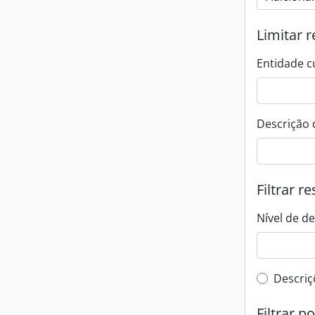
Limitar r
Entidade c
Descrição 
Filtrar r
Nível de d
Filtro 
Descriç
Filtrar p