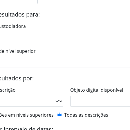
esultados para:
ustodiadora
de nível superior
esultados por:
escrição
Objeto digital disponível
de descrição de nível superior
ões em níveis superiores
Todas as descrições
or intervalo de datas: