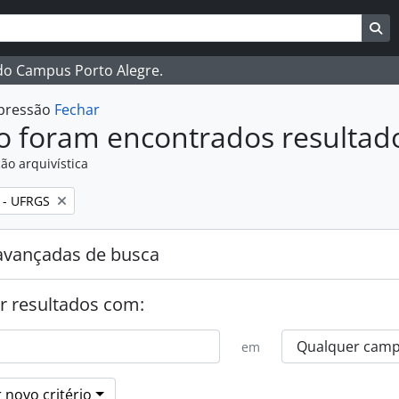
ar
es de busca
Bu
 do Campus Porto Alegre.
mpressão
Fechar
o foram encontrados resultad
ão arquivística
:
 - UFRGS
avançadas de busca
r resultados com:
em
 novo critério