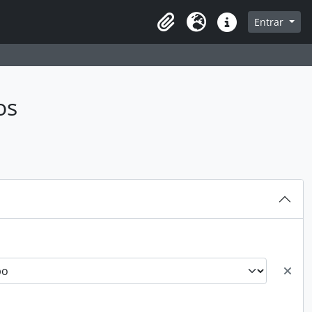
sque na página de navegação
Entrar
Idioma
Atalhos
os