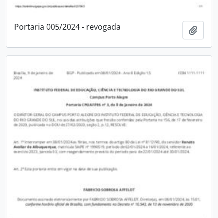
Portaria 005/2024 - revogada
Adici