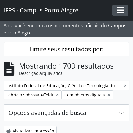
Skip to main content
IFRS - Campus Porto Alegre
Togg
Aqui você encontra os documentos oficiais do Campus
Porto Alegre.
Limite seus resultados por:
Mostrando 1709 resultados
Descrição arquivística
Remover filtro:
Instituto Federal de Educação, Ciência e Tecnologia do Rio Grande do Sul - Campus Porto Alegre
Remover filtro:
Remover filtro:
Fabrício Sobrosa Affeldt
Com objetos digitais
Opções avançadas de busca
Visualizar impressão