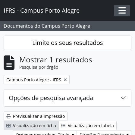
Skip to main content
IFRS - Campus Porto Alegre
Togg
Documentos do Campus Porto Alegre
Limite os seus resultados
Mostrar 1 resultados
Pesquisa por órgão
Remover filtro:
Campus Porto Alegre - IFRS
Opções de pesquisa avançada
Previsualizar a impressão
Visualização em ficha
Visualização em tabela
Ordenar por ordem: Título
Direção: Descendente