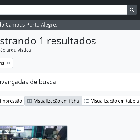
ar
es de busca
Bu
 do Campus Porto Alegre.
strando 1 resultados
ão arquivística
:
ns
avançadas de busca
 impressão
Visualização em ficha
Visualização em tabela