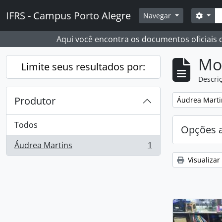
Skip to main content
Busc
IFRS - Campus Porto Alegre
Opçõ
Navegar
Aqui você encontra os documentos oficiais
Mo
Limite seus resultados por:
Descriç
Produtor
Remover filtro
Áudrea Marti
Todos
Opções 
Áudrea Martins
1
, 1 resultados
Visualizar