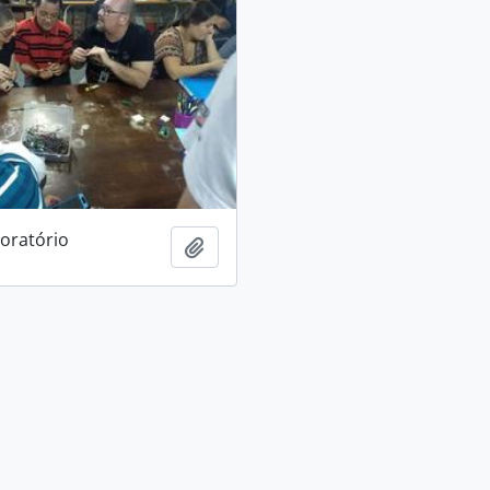
boratório
Adicionar a área de transferência