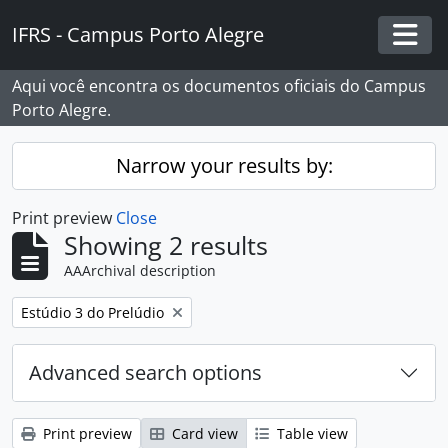
Skip to main content
IFRS - Campus Porto Alegre
Togg
Aqui você encontra os documentos oficiais do Campus
Porto Alegre.
Narrow your results by:
Print preview
Close
Showing 2 results
AAArchival description
Remove filter:
Estúdio 3 do Prelúdio
Advanced search options
Print preview
Card view
Table view