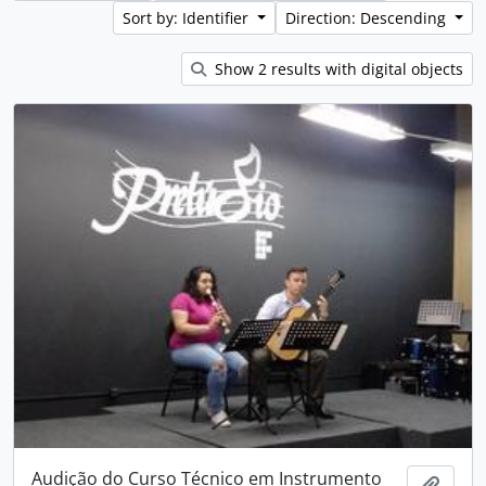
Sort by: Identifier
Direction: Descending
Show 2 results with digital objects
Audição do Curso Técnico em Instrumento
Add t