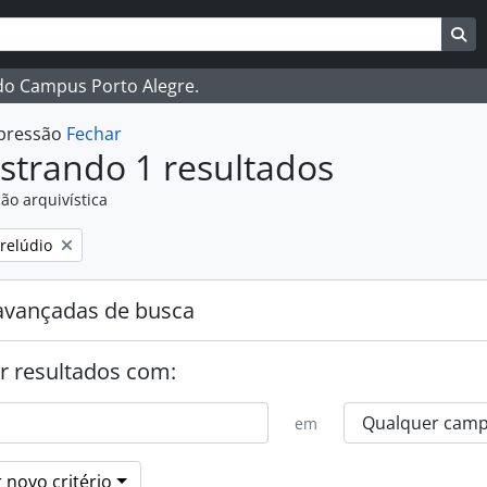
ar
es de busca
Bu
 do Campus Porto Alegre.
mpressão
Fechar
strando 1 resultados
ão arquivística
:
Prelúdio
avançadas de busca
r resultados com:
em
 novo critério