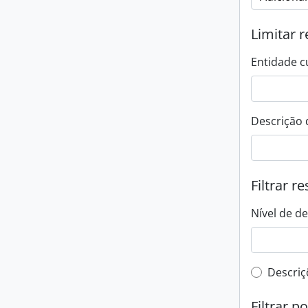
Limitar r
Entidade c
Descrição 
Filtrar r
Nível de d
Filtro 
Descriç
Filtrar p