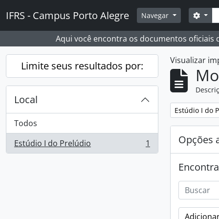
Skip to main content
Busc
IFRS - Campus Porto Alegre
Opçõ
Navegar
Aqui você encontra os documentos oficiais
Visualizar i
Limite seus resultados por:
Mo
Descriç
Local
Remover filtro
Estúdio I do 
Todos
Opções 
Estúdio I do Prelúdio
1
, 1 resultados
Encontra
Adicionar