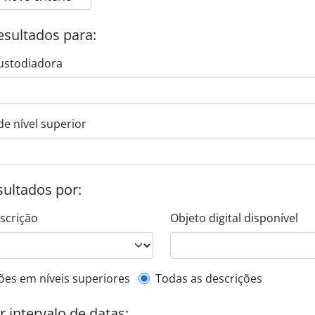
esultados para:
ustodiadora
de nível superior
esultados por:
escrição
Objeto digital disponível
de descrição de nível superior
ões em níveis superiores
Todas as descrições
or intervalo de datas: