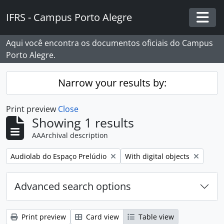
Skip to main content
IFRS - Campus Porto Alegre
Togg
Aqui você encontra os documentos oficiais do Campus
Porto Alegre.
Narrow your results by:
Print preview
Close
Showing 1 results
AAArchival description
Remove filter:
Remove filter:
Audiolab do Espaço Prelúdio
With digital objects
Advanced search options
Print preview
Card view
Table view