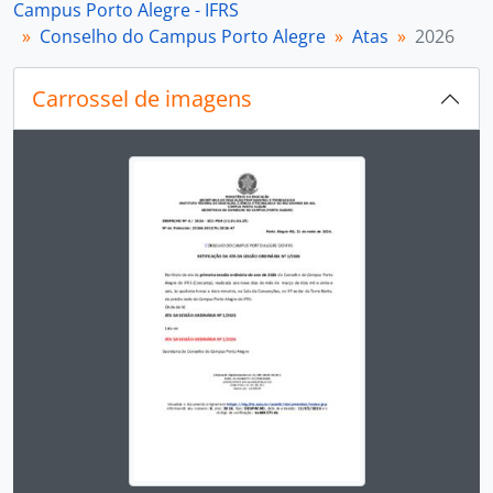
Campus Porto Alegre - IFRS
[Subfundos] Direção Geral
Conselho do Campus Porto Alegre
Atas
2026
[Subfundos] Diretoria de Extensão
[Subfundos] Diretoria de Gestão de Pessoas
Carrossel de imagens
[Subfundos] Diretoria de Pesquisa, Pós-Graduação e Inovação
[Subfundos] Núcleo de Memória
Ao alterar o slide atual deste carrossel, o título 