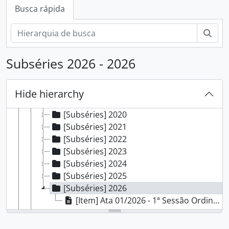
[Subfundos] Comissão Interna de Saúde, Segurança e Prevenção de Acidentes
Busca rápida
[Subfundos] Comissão Local do Programa de Acompanhamento de Egressos
[Subfundos] Comissão Própria de Avaliação Local
Busc
[Subfundos] Conselho do Campus Porto Alegre
[Séries] Atas
Subséries 2026 - 2026
[Subséries] 2016
[Subséries] 2017
[Subséries] 2018
Hide hierarchy
[Subséries] 2019
[Subséries] 2020
[Subséries] 2021
[Subséries] 2022
[Subséries] 2023
[Subséries] 2024
[Subséries] 2025
[Subséries] 2026
[Item] Ata 01/2026 - 1ª Sessão Ordinária 2026
[Séries] Manifestações
[Séries] Resoluções