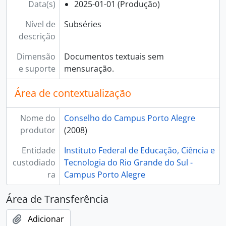
Data(s)
2025-01-01 (Produção)
[Item] Resolução 041/2025 ad referendum
[Item] Resolução 042/2025
Nível de
Subséries
[Item] Resolução 043/2025
descrição
[Item] Resolução 044/2025
[Item] Resolução 045/2025 - Cancelado no SIPAC
Dimensão
Documentos textuais sem
[Item] Resolução 046/2025
e suporte
mensuração.
[Item] Resolução 047/2025
[Item] Resolução 048/2025
Área de contextualização
[Item] Resolução 049/2025 ad referendum
[Item] Resolução 050/2025 ad referendum
Nome do
Conselho do Campus Porto Alegre
[Item] Resolução 051/2025 ad referendum
produtor
(2008)
[Item] Resolução 052/2025 ad referendum
Entidade
Instituto Federal de Educação, Ciência e
[Item] Resolução 053/2025 ad referendum
custodiado
Tecnologia do Rio Grande do Sul -
[Item] Resolução 054/2025
ra
Campus Porto Alegre
[Item] Resolução 055/2025
[Item] Resolução 056/2025
Área de Transferência
[Item] Resolução 057/2025
[Item] Resolução 058/2025
Adicionar
[Item] Resolução 059/2025