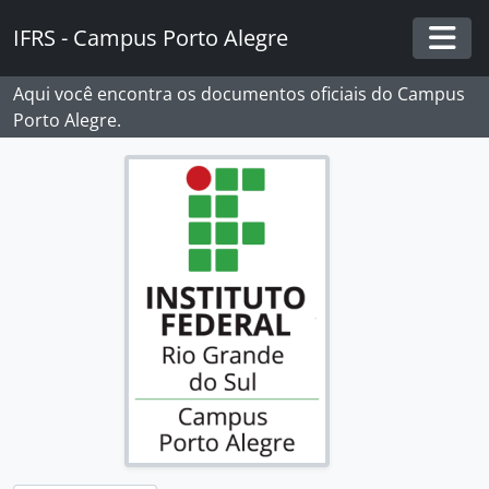
Skip to main content
IFRS - Campus Porto Alegre
Togg
Aqui você encontra os documentos oficiais do Campus
Porto Alegre.
[Fundos] Campus Porto Alegre - IFRS
[Subfundos] Comissão Interna de Saúde, Segurança e Prevenção de Acidentes
[Subfundos] Comissão Local do Programa de Acompanhamento de Egressos
[Subfundos] Comissão Própria de Avaliação Local