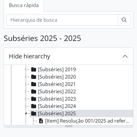
[Subfundos] Conselho do Campus Porto Alegre
Busca rápida
[Séries] Atas
[Séries] Manifestações
Busc
[Séries] Resoluções
[Subséries] 2012
Subséries 2025 - 2025
[Subséries] 2015
[Subséries] 2016
[Subséries] 2017
Hide hierarchy
[Subséries] 2018
[Subséries] 2019
[Subséries] 2020
[Subséries] 2021
[Subséries] 2022
[Subséries] 2023
[Subséries] 2024
[Subséries] 2025
[Item] Resolução 001/2025 ad referendum - revogada
[Item] Resolução 002/2025 ad referendum
[Item] Resolução 003/2025 ad referendm