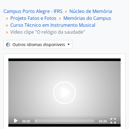
[Subséries] Curso Superior de Tecnologia em Gestão Ambiental
Campus Porto Alegre - IFRS
Núcleo de Memória
[Subséries] Curso Técnico em Panificação
Projeto Fatos e Fotos
Memórias do Campus
[Subséries] Curso Técnico em Transações Imobiliárias
Curso Técnico em Instrumento Musical
[Subséries] Núcleo de Estudos Afro-brasileiros e Indígenas
Vídeo clipe "O relógio da saudade"
[Séries] Espaços Físicos
[Séries] Materiais de divulgação e Imprensa
Outros idiomas disponíveis
[Séries] Programas e projetos
[Séries] Projeto Do IF pra Vida
Video
Player
00:00
04:26