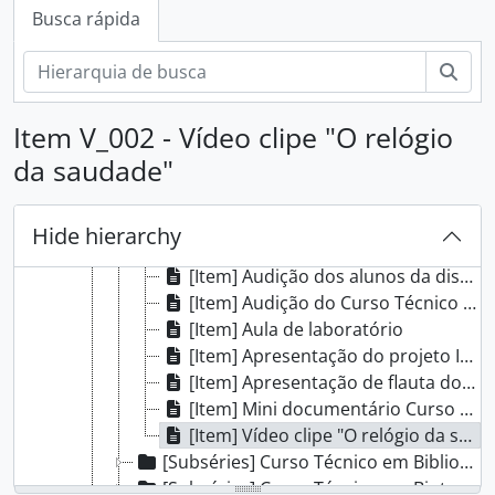
[Subfundos] Diretoria de Pesquisa, Pós-Graduação e Inovação
Busca rápida
[Subfundos] Núcleo de Memória
[Séries] Atas
Busc
[Subgrupo] Projeto Fatos e Fotos
[Séries] Eventos
Item V_002 - Vídeo clipe "O relógio
[Séries] Memórias do Campus
da saudade"
[Subséries] Biblioteca Clóvis Vergara Marques
[Subséries] Programa Nacional de Acesso ao Ensino Técnico e Emprego
[Subséries] Curso Técnico em Instrumento Musical
Hide hierarchy
[Item] Aula de laboratório
[Item] Audição dos alunos da disciplina de Prática de Conjunto
[Item] Audição do Curso Técnico em Instrumento Musical
[Item] Aula de laboratório
[Item] Apresentação do projeto Integrador
[Item] Apresentação de flauta doce
[Item] Mini documentário Curso Técnico em Instrumento Musical: 10 anos
[Item] Vídeo clipe "O relógio da saudade"
[Subséries] Curso Técnico em Biblioteconomia
[Subséries] Curso Técnico em Biotecnologia