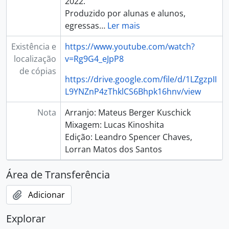
2022.
Produzido por alunas e alunos,
egressas
…
Ler mais
Existência e
https://www.youtube.com/watch?
localização
v=Rg9G4_eJpP8
de cópias
https://drive.google.com/file/d/1LZgzpII
L9YNZnP4zThklCS6Bhpk16hnv/view
Nota
Arranjo: Mateus Berger Kuschick
Mixagem: Lucas Kinoshita
Edição: Leandro Spencer Chaves,
Lorran Matos dos Santos
Área de Transferência
Adicionar
Explorar