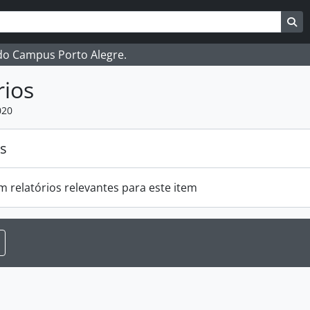
ar
es de busca
Bu
 do Campus Porto Alegre.
rios
020
os
m relatórios relevantes para este item