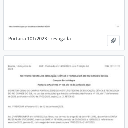
Portaria 101/2023 - revogada
Adici