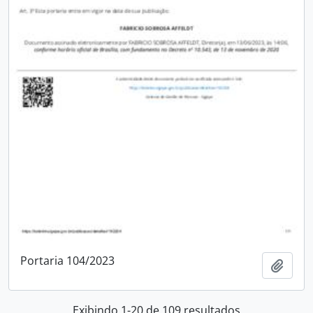
Portaria 104/2023
Adici
Exibindo 1-20 de 109 resultados