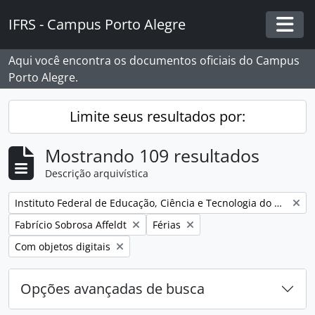
Skip to main content
IFRS - Campus Porto Alegre
Togg
Aqui você encontra os documentos oficiais do Campus
Porto Alegre.
Limite seus resultados por:
Mostrando 109 resultados
Descrição arquivística
Remover filtro:
Instituto Federal de Educação, Ciência e Tecnologia do Rio Grande do Sul - Campus Porto Alegre
Remover filtro:
Remover filtro:
Fabrício Sobrosa Affeldt
Férias
Remover filtro:
Com objetos digitais
Opções avançadas de busca