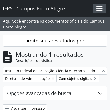
Skip to main content
IFRS - Campus Porto Alegre
Togg
Aqui você encontra os documentos oficiais do Campus
Porto Alegre.
Limite seus resultados por:
Mostrando 1 resultados
Descrição arquivística
Remover filtro:
Instituto Federal de Educação, Ciência e Tecnologia do Rio Grande do Sul - Campus Porto Alegre
Remover filtro:
Remover filtro:
Diretoria de Administração
Com objetos digitais
Opções avançadas de busca
Visualizar impressão