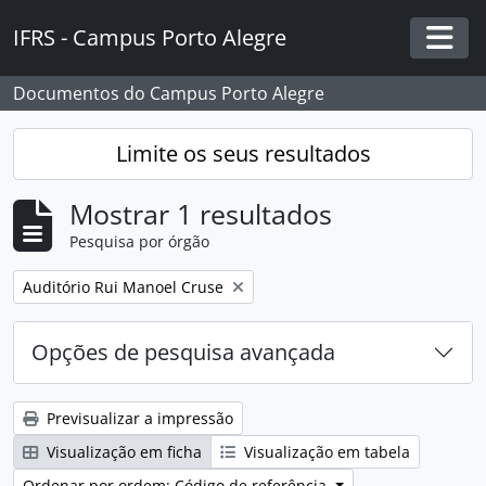
Skip to main content
IFRS - Campus Porto Alegre
Togg
Documentos do Campus Porto Alegre
Limite os seus resultados
Mostrar 1 resultados
Pesquisa por órgão
Remover filtro:
Auditório Rui Manoel Cruse
Opções de pesquisa avançada
Previsualizar a impressão
Visualização em ficha
Visualização em tabela
Ordenar por ordem: Código de referência