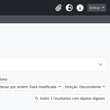
sque na página de navegação
Entrar
Idioma
Ligações rápidas
abela
denar por ordem: Data modificada
Direção: Descendente
Exibir 1 resultados com objetos digitais