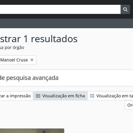
uisar
es de busca
Bu
trar 1 resultados
sa por órgão
:
i Manoel Cruse
e pesquisa avançada
zar a impressão
Visualização em ficha
Visualização em t
Or