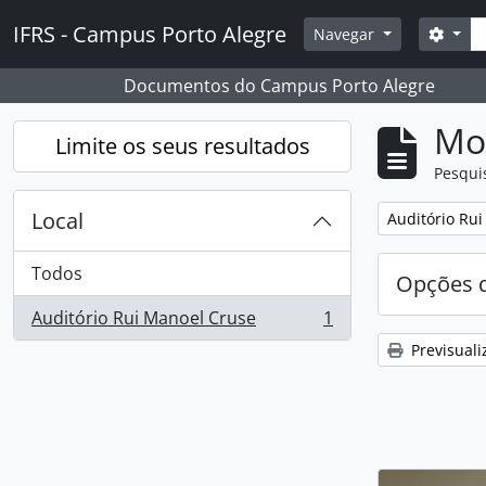
Skip to main content
Pesq
IFRS - Campus Porto Alegre
Opçõ
Navegar
Documentos do Campus Porto Alegre
Mos
Limite os seus resultados
Pesqui
Local
Remover filtro
Auditório Ru
Todos
Opções d
Auditório Rui Manoel Cruse
1
, 1 resultados
Previsuali