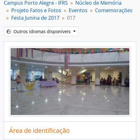
Campus Porto Alegre - IFRS
Núcleo de Memória
[Item] 021
Projeto Fatos e Fotos
Eventos
Comemorações
[Item] 022
Festa Junina de 2017
017
[Item] 023
[Item] 024
Outros idiomas disponíveis
[Parte] Formaturas e Colações de Grau
[Subséries] Mostras de Pesquisa, Ensino e Extensão
[Parte] Semanas Acadêmicas de Curso
[Séries] Memórias do Campus
[Séries] Espaços Físicos
[Séries] Materiais de divulgação e Imprensa
[Séries] Programas e projetos
[Séries] Projeto Do IF pra Vida
Área de identificação