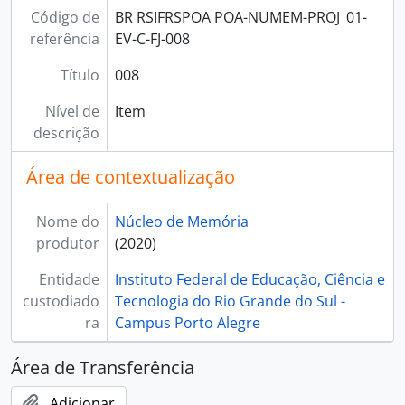
Código de
BR RSIFRSPOA POA-NUMEM-PROJ_01-
[Séries] Programas e projetos
referência
EV-C-FJ-008
[Séries] Projeto Do IF pra Vida
Título
008
Nível de
Item
descrição
Área de contextualização
Nome do
Núcleo de Memória
produtor
(2020)
Entidade
Instituto Federal de Educação, Ciência e
custodiado
Tecnologia do Rio Grande do Sul -
ra
Campus Porto Alegre
Área de Transferência
Adicionar