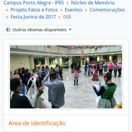
Campus Porto Alegre - IFRS
Núcleo de Memória
[Item] 012
Projeto Fatos e Fotos
Eventos
Comemorações
[Item] 013
Festa Junina de 2017
008
[Item] 014
[Item] 015
Outros idiomas disponíveis
[Item] 016
[Item] 017
[Item] 018
[Item] 019
[Item] 020
[Item] 021
[Item] 022
[Item] 023
[Item] 024
[Parte] Formaturas e Colações de Grau
[Subséries] Mostras de Pesquisa, Ensino e Extensão
[Parte] Semanas Acadêmicas de Curso
[Séries] Memórias do Campus
Área de identificação
[Séries] Espaços Físicos
[Séries] Materiais de divulgação e Imprensa