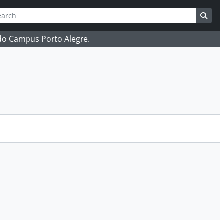
ch
 options
Sea
 do Campus Porto Alegre.