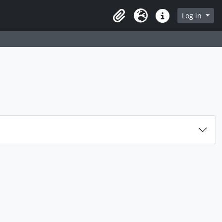
rch in browse page
Log in
Clipboard
Language
Quick links