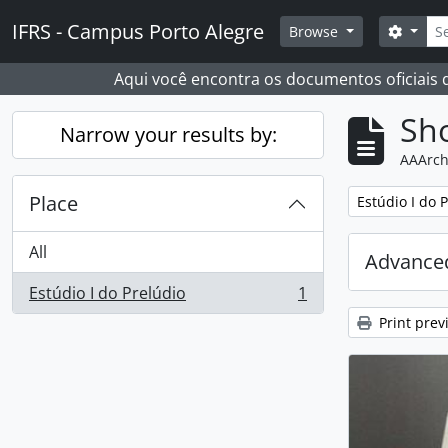
Skip to main content
Sear
IFRS - Campus Porto Alegre
Search
Browse
Aqui você encontra os documentos oficiais
Sho
Narrow your results by:
AAArch
Place
Remove filter:
Estúdio I do 
All
Advanced
Estúdio I do Prelúdio
1
, 1 results
Print prev