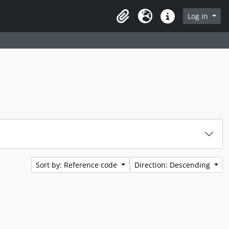
rch in browse page
Log in
Clipboard
Language
Quick links
Sort by: Reference code
Direction: Descending