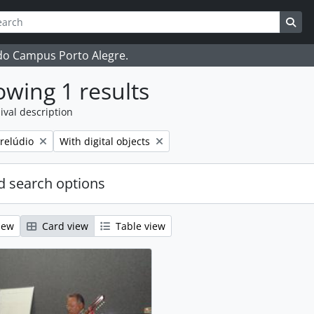
ch
 options
Sea
 do Campus Porto Alegre.
wing 1 results
ival description
Remove filter:
Prelúdio
With digital objects
 search options
iew
Card view
Table view