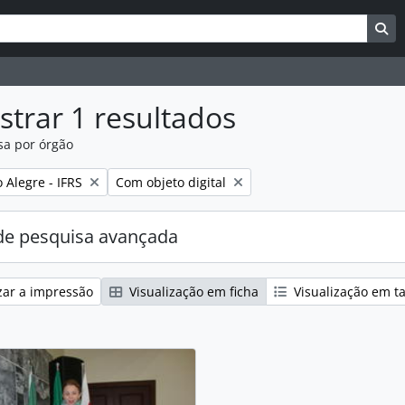
uisar
es de busca
Bu
trar 1 resultados
sa por órgão
:
Remover filtro:
Alegre - IFRS
Com objeto digital
e pesquisa avançada
zar a impressão
Visualização em ficha
Visualização em t