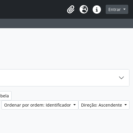
sque na página de navegação
Entrar
Idioma
Ligações rápidas
abela
Ordenar por ordem: Identificador
Direção: Ascendente