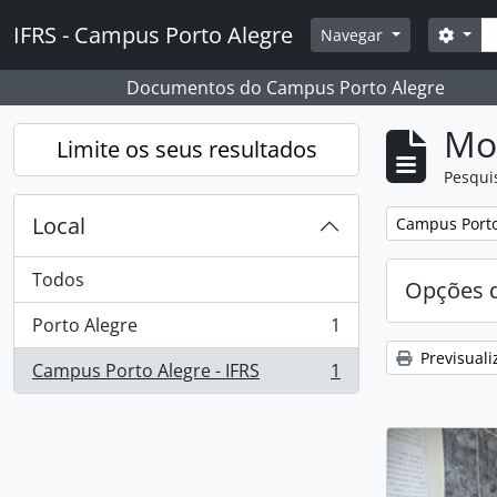
Skip to main content
Pesq
IFRS - Campus Porto Alegre
Opçõ
Navegar
Documentos do Campus Porto Alegre
Mos
Limite os seus resultados
Pesqui
Local
Remover filtro
Campus Porto 
Todos
Opções d
Porto Alegre
1
, 1 resultados
Previsuali
Campus Porto Alegre - IFRS
1
, 1 resultados