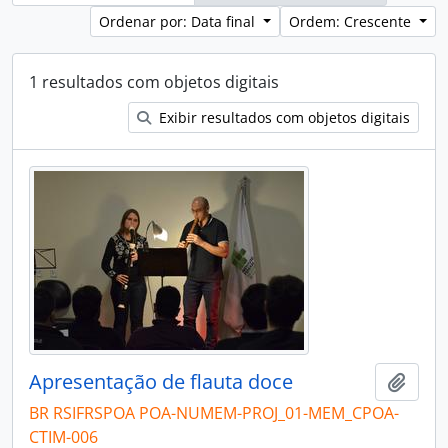
Ordenar por: Data final
Ordem: Crescente
1 resultados com objetos digitais
Exibir resultados com objetos digitais
Apresentação de flauta doce
Adici
BR RSIFRSPOA POA-NUMEM-PROJ_01-MEM_CPOA-
CTIM-006