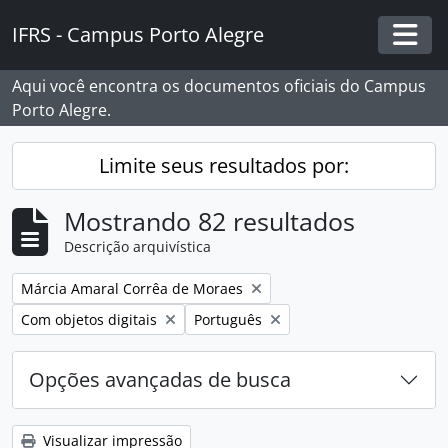
Skip to main content
IFRS - Campus Porto Alegre
Togg
Aqui você encontra os documentos oficiais do Campus
Porto Alegre.
Limite seus resultados por:
Mostrando 82 resultados
Descrição arquivística
Remover filtro:
Márcia Amaral Corrêa de Moraes
Remover filtro:
Remover filtro:
Com objetos digitais
Português
Opções avançadas de busca
Visualizar impressão